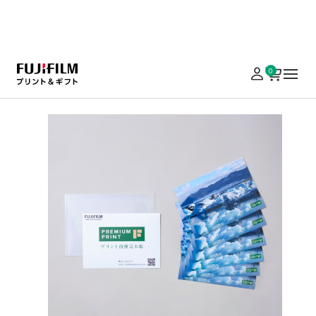
実施中のキャンペーンはこちら
0
ホーム
写真プリント
プレミアムプリント
PREMIUM PRINT プリ
PREMIUM PRINT プリント面
種見本帳
とっておきの写真で「作品つくり」をする際にとても
便利な、印画紙サンプルセット。
¥ 440
（税込）
￥5,000以上の注文で送料無料
出力
写真仕上げ