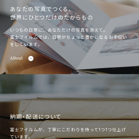
あなたの写真でつくる、
世界にひとつだけのたからもの
いつもの日常に、あなただけの写真を添えて。
富士フイルムでは、日常がちょっと豊かになるお手伝い
をしています。
About
納期・配送について
富士フイルムが、丁寧にこだわりを持って1つ1つ仕上げ
ています。