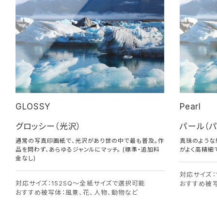
GLOSSY
Pearl
グロッシー（光沢）
パール（
通常の写真印画紙で、光沢があり世の中で最も普及。作
真珠のような
品を問わず、あらゆるジャンルにマッチ。 (標準・追加料
がよく高精細
金なし)
対応サイズ：
対応サイズ：152SQ〜全紙サイズで選択可能
おすすめ被写
おすすめ被写体：風景、花、人物、動物など