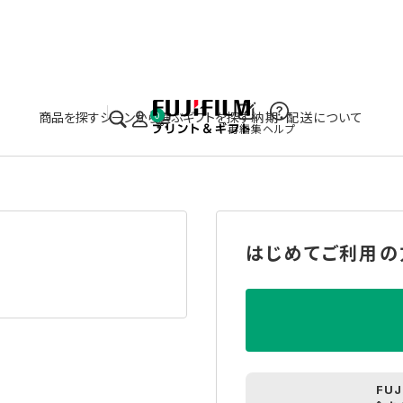
実施中のキャンペーンはこちら
商品を探す
シーンから選ぶ
ギフトを探す
納期・配送について
0
再編集
ヘルプ
はじめてご利用の
FU