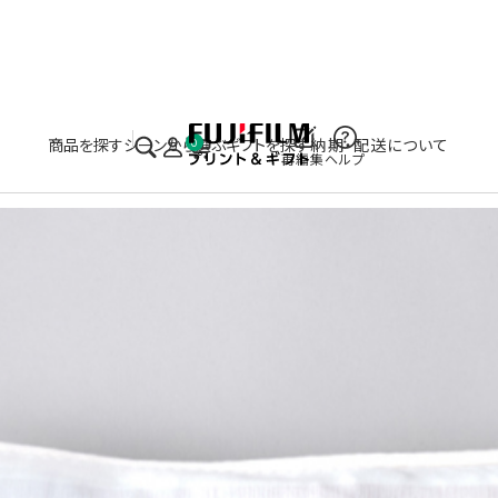
実施中のキャンペーンはこちら
商品を探す
シーンから選ぶ
ギフトを探す
納期・配送について
0
再編集
ヘルプ
写真プリントで作るオリジナルクッ
ション
お気に入りの写真でつくるオリジナルクッション
¥ 3,520
¥ 5,280
〜
（税込）
LINE登録で500円OFF