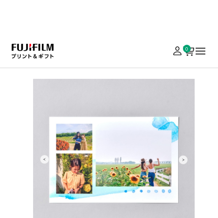
実施中のキャンペーンはこちら
0
ホーム
写真プリント
バラエティ・ギフトプリント
デザインコラージュプ
デザインコラージュプリント
2枚以上の写真で、かんたんコラージュ。いつもの写
真をとっておきの一枚に。豊富な背景デザインから
選択でき、誕生日や結婚式などギフトや記念品にも
おすすめです。
¥ 460
¥ 1,400
〜
（税込）
LINE登録で500円OFF
￥5,000以上の注文で送料無料