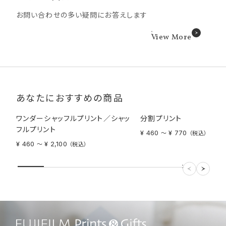
中で一番納期が長いものがお届け日の目安となります。
お問い合わせの多い疑問にお答えします
コンビニ受け取りについて商品の受け取り可能時間は受け取り予
定日の当日AM7:00以降となります。
写真店受け取りについて、受け取り予定日はあくまで目安になりま
View More
す。配送拠点・ルートの都合上、お届け日が「宅配便」「コンビニで
受け取り」より遅くなります。また、お届け予定日が店舗休業日の
場合は受け取りができません。
ハーフサイズプリントについて、アルバムとセットでご購入の場合、
納期がプラス1日となります。
あなたにおすすめの商品
ワンダーシャッフルプリント／シャッ
分割プリント
フルプリント
¥ 460
¥ 770
〜
（税込）
¥ 460
¥ 2,100
〜
（税込）