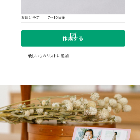
出力
写真仕上げ
製造
国内自社ラボ
お届け予定
7〜10日後
80
作成する
ほしいものリストに追加