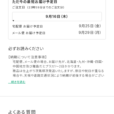
ただ今の最短
お届け予定日
ご注文日
(23時59分までのご注文分)
9月25日（金）
宅配便 お届け予定日
9月29日（月）
メール便 お届け予定日
必ずお読みください
【納期について注意事項】
宅配便、メール便の場合、お届け先が、北海道・九州・沖縄・四国・
中国地方及び離島だとプラス1〜2日かかります。
商品は仕上がり次第順次発送いたしますが、祭日や祝日が重なる
場合や、天候や道路交通状況により納期が前後する場合がござい
ます。
...続きを読む
メール便はポスト投函となります。お届け日が土日祝日の場合は
郵便局の営業日の関係上、翌平日のお届けとなります。また、配送
の特性上、確実なお届け日をお約束できかねます。お急ぎの方は
メール便ではなく宅配便でのご注文をお願いいたします。
納期短縮のご要望は承りかねますので余裕をもってご注文くださ
い。
よくある質問
納期の異なる商品をまとめてご注文いただく場合、選んだ商品の