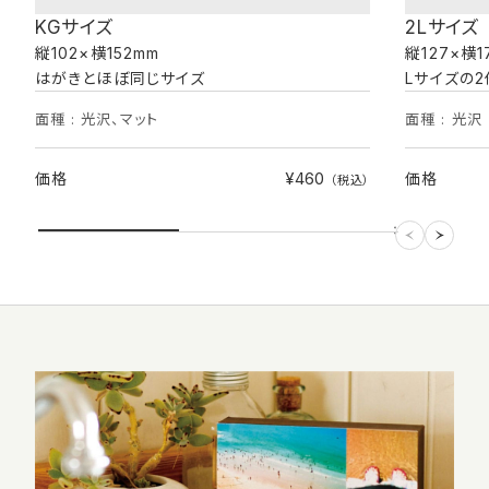
KGサイズ
2Lサイズ
縦102×横152mm
縦127×横1
はがきとほぼ同じサイズ
Lサイズの
面種 : 光沢、マット
面種 : 光沢
¥460
価格
価格
（税込）