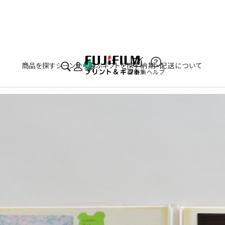
実施中のキャンペーンはこちら
商品を探す
シーンから選ぶ
ギフトを探す
納期・配送について
0
再編集
ヘルプ
スキャンサービス
写真アルバムのDVDにス
ービス
¥ 6,600
（税込）
オプションを選択してください
形式: