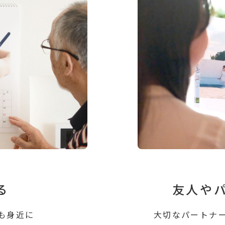
る
友⼈や
も⾝近に
⼤切なパートナ