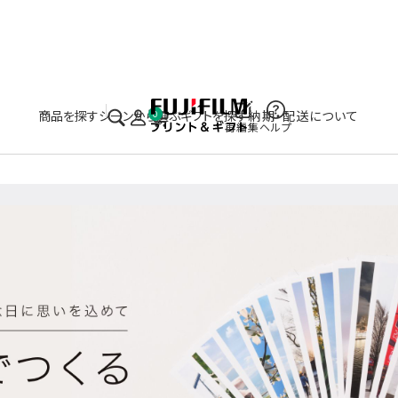
実施中のキャンペーンはこちら
商品を探す
シーンから選ぶ
ギフトを探す
納期・配送について
0
再編集
ヘルプ