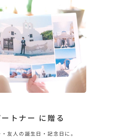
パートナー
に贈る
ー・友⼈の誕⽣⽇・記念⽇に。