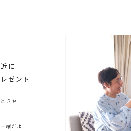
⾝近に
プレゼント
とときや
も一緒だよ」