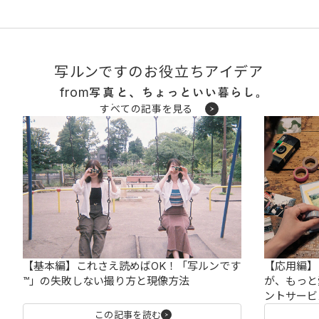
※暗い画像など正常に撮影されなかった場合も画像データとしてお届け
します。オプションの写真プリントも同様です。
※ハーフサイズカメラで撮影したフィルムの場合、「2コマ1画像」となりま
す。
※ヤマト運輸の「宅急便コンパクト」の価格は変更になる可能性がござい
写ルンですのお役立ちアイデア
ます。
※コンビニでの発送は一部店舗では受け付けていない場合がございます。
from
※対象外フィルムの場合は返却となるためご注意ください。（送料や手数
すべての記事を見る
料はお客様負担となります。）
【基本編】これさえ読めばOK！「写ルンです
【応用編】
™」の失敗しない撮り方と現像方法
が、もっと
ントサービ
この記事を読む