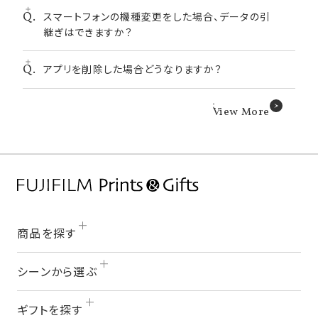
いた画像データのみ受け取り可能です。
スマートフォンの機種変更をした場合、データの引
写真を削除後、マイページにある「削除された写真」か
継ぎはできますか？
ら復元可能です。「完全に削除」した写真は復元するこ
とができません。
アプリを削除した場合どうなりますか？
スマートフォンの機種変更をした場合、”機種変更前”の
スマートフォン操作を含めた以下手順で画像データや
アルバム、フォトムービーなどのデータを引き継ぐこと
アプリの削除とともに、ご注文済みの画像データやアル
View More
が可能です。
バム、フォトムービーなどのアプリ内のデータは削除さ
①機種変更前のスマートフォンで「My page」画面の
れてしまいます。復元はできませんのでご注意ください。
「データの引継ぎ」を選択。
②「データのバックアップ」画面の指示に従いご利用中
のデータをバックアップ。
③機種変更した後のスマートフォンで「写ルンです＋」
アプリをインストールし起動。
商品を探す
④「My page」画面の「データの引き継ぎ」を選択。
⑤「データの復元」画面の指示に従いバックアップした
シーンから選ぶ
データを復元。
ギフトを探す