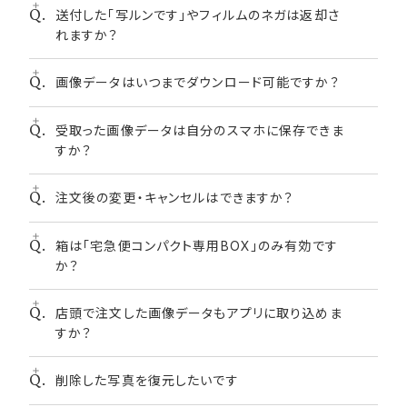
・フジカラーSUPERIA PREMIUM400 36枚撮り
の特性上、確実なお届け日をお約束できかねます。お急ぎの方は
送付した「写ルンです」やフィルムのネガは返却さ
送料は含まれますが、箱代は含みません。箱は「宅急便
メール便ではなく宅配便でのご注文をお願いいたします。
※対象外フィルムの場合は返却となるためご注意くだ
れますか？
コンパクト専用箱」をお客さまご自身で購入いただく必
納期短縮のご要望は承りかねますので余裕をもってご注文くださ
さい。（送料や手数料はお客様負担となります。）
要があります。
い。
納期の異なる商品をまとめてご注文いただく場合、選んだ商品の
画像データはいつまでダウンロード可能ですか？
ネガは返却されません。
中で一番納期が長いものがお届け日の目安となります。
コンビニ受け取りについて商品の受け取り可能時間は受け取り予
定日の当日AM7:00以降となります。
受取った画像データは自分のスマホに保存できま
アプリに画像データが届いてから、60日間です。それ以
写真店受け取りについて、受け取り予定日はあくまで目安になりま
すか？
降は画像データが受け取れなくなるためご注意くださ
す。配送拠点・ルートの都合上、お届け日が「宅配便」「コンビニで
い。
受け取り」より遅くなります。また、お届け予定日が店舗休業日の
場合は受け取りができません。
注文後の変更・キャンセルはできますか？
できます。複数選択や一括での保存できます。
箱は「宅急便コンパクト専用BOX」のみ有効です
ご注文後の変更・キャンセルはお受けいたしかねますの
か？
で、あらかじめご了承ください。
店頭で注文した画像データもアプリに取り込めま
はい、ヤマト運輸の「宅急便コンパクト専用BOX」のみ
すか？
受付可能です。お客さまご自身にて購入をお願いします
（70円/個）。
削除した写真を復元したいです
店頭で現像注文した画像データを後から取り込むこと
は出来ません。現像注文から本アプリからご注文いただ