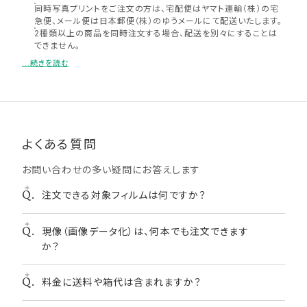
同時写真プリントをご注文の方は、宅配便はヤマト運輸（株）の宅
急便、メール便は日本郵便（株）のゆうメールにて配送いたします。
2種類以上の商品を同時注文する場合、配送を別々にすることは
できません。
メール便で2種類以上の商品を同時注文の場合、もしくは1種類の
...続きを読む
商品を複数注文いただいた場合、厚さ規定により宅配便での配送
になる可能性がございます。
メール便について、ポスト投函となりますのでメールボックスが小
さい場合や手渡しでの受け取りをご希望の場合は、宅配便をお選
びください。
支払いに代引きを選択される場合、メール便はお選びいただけま
よくある質問
せん。
配達時間帯指定は承っておりません。お届け状況の確認は発送完
お問い合わせの多い疑問にお答えします
了後にお知らせするメールに記載の問い合わせ番号（送り状番
号）から、お客さまご自身でご確認ください。メール便（ゆうメール）
の場合は、送り状番号がなく配送状況の追跡を行うことができま
注文できる対象フィルムは何ですか？
せん。
【納期について注意事項】
現像（画像データ化）は、何本でも注文できます
宅配便、メール便の場合、お届け先が、北海道・九州・沖縄・四国・
注文できるフィルムは下記のとおりです。
中国地方及び離島だとプラス1〜2日かかります。
か？
・フジカラー写ルンです
商品は仕上がり次第順次発送いたしますが、祭日や祝日が重なる
・FUJIFILM 400 36枚撮り
場合や、天候や道路交通状況により納期が前後する場合がござい
ます。
・FUJICOLOR 100 36枚撮り
料金に送料や箱代は含まれますか？
何本でも注文できますが、１注文につき１本の注文（１
メール便はポスト投函となります。お届け日が土日祝日の場合は
・フジカラーSUPERIA X-TRA400 36枚撮り
梱包に１本）でお願いします。
郵便局の営業日の関係上、翌平日のお届けとなります。また、配送