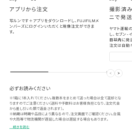
アプリから注文
撮影済み
ニで発
写ルンです＋アプリをダウンロードし、FUJIFILMメ
ンバーズにログインいただくと現像注文ができま
ヤマト運輸の
す。
し、セブン-
日以内
に発
注文は自動
必ずお読みください
※1箱に1本入れてください。複数本をまとめて送った場合は全て返却とな
りますのでご注意ください（送料や手数料はお客様負担となり、注文代金
から差し引いた額で返金されます）。
※納期は時期や品目により異なるので、注文画面でご確認ください​。台風
や大雨等で物流機関が遅延した場合は遅延する場合もあります。
※画像データは330万画素相当(1535pixel × 2211pixel)/JPEGです。写
...続きを読む
真プリント2L(127mm × 178mm)相当まで問題ない解像度です。​