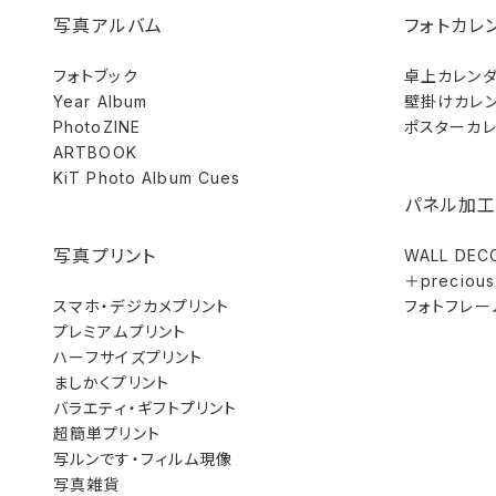
写真アルバム
フォトカレ
フォトブック
卓上カレン
Year Album
壁掛けカレ
PhotoZINE
ポスターカ
ARTBOOK
KiT Photo Album Cues
パネル加工
写真プリント
WALL DEC
＋precious
スマホ・デジカメプリント
フォトフレー
プレミアムプリント
ハーフサイズプリント
ましかくプリント
バラエティ・ギフトプリント
超簡単プリント
写ルンです・フィルム現像
写真雑貨