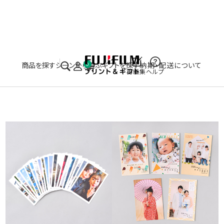
実施中のキャンペーンはこちら
商品を探す
シーンから選ぶ
ギフトを探す
納期・配送について
0
再編集
ヘルプ