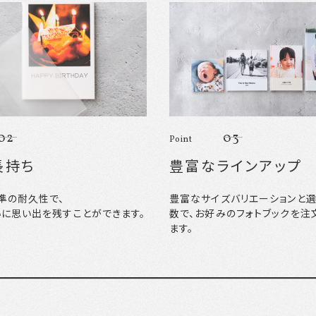
02
03
Point
長持ち
豊富なラインアップ
準の耐久性で、
豊富なサイズバリエーションと
いに思い出を残すことができます。
数で、お好みのフォトブックを注
ます。