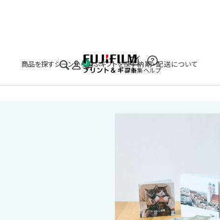
実施中のキャンペーンはこちら
商品を探す
シーンから選ぶ
ギフトを探す
納期・配送について
0
再編集
ヘルプ