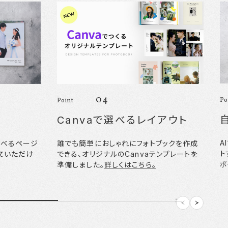
04
Po
Point
Canvaで選べるレイアウト
A
選べるページ
誰でも簡単におしゃれにフォトブックを作成
ト
文いただけ
できる、オリジナルのCanvaテンプレートを
ポ
準備しました。
詳しくはこちら。