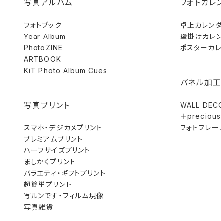
写真アルバム
フォトカレ
フォトブック
卓上カレン
Year Album
壁掛けカレ
PhotoZINE
ポスターカ
ARTBOOK
KiT Photo Album Cues
パネル加工
写真プリント
WALL DEC
＋precious
スマホ・デジカメプリント
フォトフレー
プレミアムプリント
ハーフサイズプリント
ましかくプリント
バラエティ・ギフトプリント
超簡単プリント
写ルンです・フィルム現像
写真雑貨