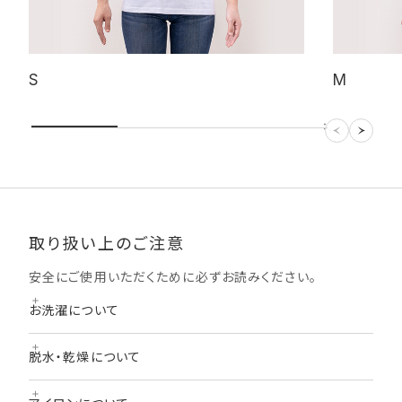
S
M
取り扱い上のご注意
安全にご使用いただくために必ずお読みください。
お洗濯について
プリント面が内側になるよう裏返しにして洗濯ネットに入れて
脱水・乾燥について
の洗濯をお勧めします。
プリント面の「つまみ洗い」「もみ洗い」は、「はがれ」の原因と
「色移り」を避けるため、洗濯後直ちに脱水をし、広げて乾燥さ