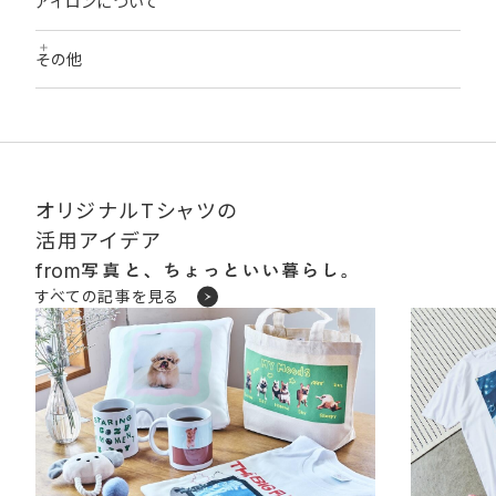
アイロンについて
なりますのでお避けください。
せてください。
洗濯水は水を使用してください。（温水は適しません）
「タンブラー乾燥」（乾燥機を使った乾燥）は避けてください。
洗濯用合成洗剤（弱アルカリ）をご使用ください。
プリント面は熱に弱いため、アイロンがけはお避けください。
その他
型くずれ、色あせなどを防ぐため、陰干しをお勧めいたします。
蛍光増白剤が入った洗剤、漂白剤、柔軟剤のご使用はお避けく
ださい。
濃色のものと白色（淡色）のものは分けて洗ってください。
高温の場所に放置しないでください。
「ドライクリーニング」はお避けください。
プリント部分同士を重ねて保管しないでください。
オリジナルTシャツの
活用アイデア
from
すべての記事を見る