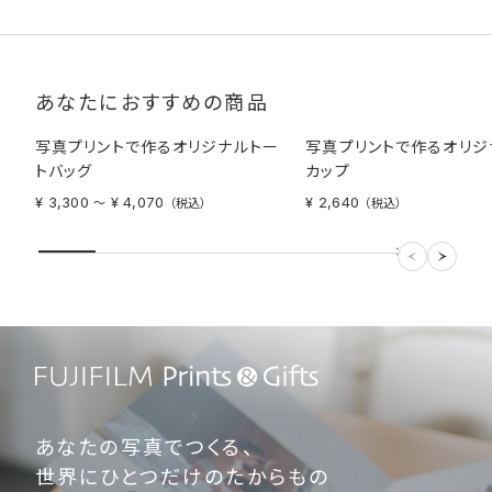
の場合は、送り状番号がなく配送状況の追跡を行うことができま
せん。
【納期について注意事項】
宅配便、メール便の場合、お届け先が、北海道・九州・沖縄・四国・
中国地方及び離島だとプラス1〜2日かかります。
あなたにおすすめの商品
商品は仕上がり次第順次発送いたしますが、祭日や祝日が重なる
場合や、天候や道路交通状況により納期が前後する場合がござい
写真プリントで作るオリジナルトー
写真プリントで作るオリジ
ます。
トバッグ
カップ
メール便はポスト投函となります。お届け日が土日祝日の場合は
郵便局の営業日の関係上、翌平日のお届けとなります。また、配送
¥ 3,300
¥ 4,070
¥ 2,640
〜
（税込）
（税込）
の特性上、確実なお届け日をお約束できかねます。お急ぎの方は
メール便ではなく宅配便でのご注文をお願いいたします。
納期短縮のご要望は承りかねますので余裕をもってご注文くださ
い。
納期の異なる商品をまとめてご注文いただく場合、選んだ商品の
中で一番納期が長いものがお届け日の目安となります。
コンビニ受け取りについて商品の受け取り可能時間は受け取り予
定日の当日AM7:00以降となります。
写真店受け取りについて、受け取り予定日はあくまで目安になりま
す。配送拠点・ルートの都合上、お届け日が「宅配便」「コンビニで
受け取り」より遅くなります。また、お届け予定日が店舗休業日の
場合は受け取りができません。
あなたの写真でつくる、
ハーフサイズプリントについて、アルバムとセットでご購入の場合、
納期がプラス1日となります。
世界にひとつだけのたからもの