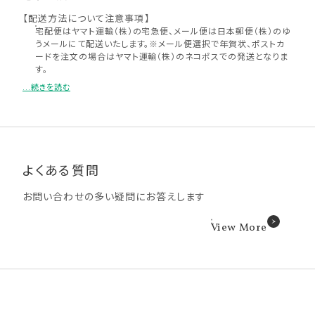
【配送方法について注意事項】
宅配便はヤマト運輸（株）の宅急便、メール便は日本郵便（株）のゆ
うメールにて配送いたします。※メール便選択で年賀状、ポストカ
ードを注文の場合はヤマト運輸（株）のネコポスでの発送となりま
す。
「写真雑貨」をご注文いただいた場合、写真店受け取り、コンビニ受
...続きを読む
け取りはお選びいただけません。
ログインせずゲスト状態での注文の場合、または「かぞくのきろく」
「超簡単プリント」の注文、商品サイズが規定以上の場合、もしくは
2種類以上の商品を同時注文の場合「写真店受け取り」「コンビニ
で受け取り」の対象外となります。
2種類以上の商品を同時注文する場合、配送を別々にすることは
よくある質問
できません。
メール便で2種類以上の商品を同時注文の場合、もしくは1種類の
お問い合わせの多い疑問にお答えします
商品を複数注文いただいた場合、厚さ規定により宅配便での配送
になる可能性がございます。
メール便について、ポスト投函となりますのでメールボックスが小
View More
さい場合や手渡しでの受け取りをご希望の場合は、宅配便をお選
びください。
支払いに代引きを選択される場合、メール便はお選びいただけま
せん。
配達時間帯指定は承っておりません。お届け状況の確認は発送完
了後にお知らせするメールに記載の問い合わせ番号（送り状番
号）から、お客さまご自身でご確認ください。メール便（ゆうメール）