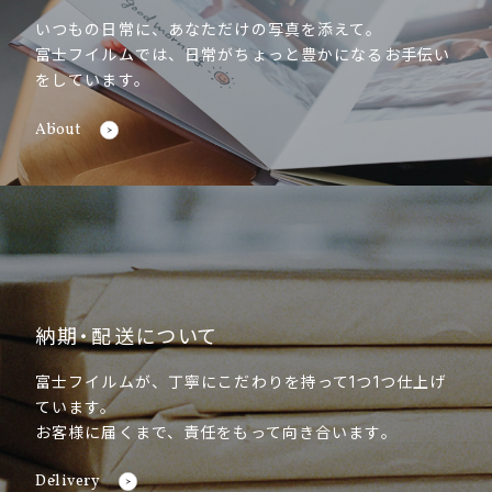
いつもの日常に、あなただけの写真を添えて。
富士フイルムでは、日常がちょっと豊かになるお手伝い
をしています。
About
納期・配送について
富士フイルムが、丁寧にこだわりを持って1つ1つ仕上げ
ています。
お客様に届くまで、責任をもって向き合います。
Delivery