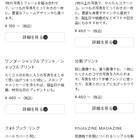
1枚の写真とフレームを組み合わせ
2枚以上の写真で、かんたんコラージ
て、いつもの写真をとっておきの一枚
ュ。いつもの写真をとっておきの一枚
に。豊富なフレームデザインから選べ
に。豊富な背景デザインから選択で
ます。
き、誕生日や結婚式などギフトや記念
品にもおすすめです。
¥ 160
〜
（税込）
¥ 460
〜
（税込）
詳細を見る
詳細を見る
ワンダーシャッフルプリント／シ
分割プリント
ャッフルプリント
同じ画像でも、違う画像でも、一枚に
たくさんのコマの写真を入れられま
たくさんのお気に入りの写真をまとめ
す。写真を切って手帳アレンジに使っ
て思い出がつまった1枚に。スタンプ
たり、友達とのシェアにもぴったりで
やメッセージを添えれば、誕生日や結
す。
婚、特別な日のプレゼントにも。
¥ 460
〜
（税込）
¥ 460
〜
（税込）
詳細を見る
詳細を見る
フォトブック リング
PhotoZINE MAGAZINE
ハードカバーと同じ
低価格で気軽につくれるシンプルな製