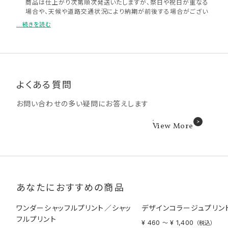
商品は仕上がり次第順次発送いたしますが、祭日や祝日が重なる
場合や、天候や道路交通状況により納期が前後する場合がござい
ます。
...続きを読む
メール便はポスト投函となります。お届け日が土日祝日の場合は
郵便局の営業日の関係上、翌平日のお届けとなります。また、配送
の特性上、確実なお届け日をお約束できかねます。お急ぎの方は
メール便ではなく宅配便でのご注文をお願いいたします。
納期短縮のご要望は承りかねますので余裕をもってご注文くださ
い。
よくある質問
納期の異なる商品をまとめてご注文いただく場合、選んだ商品の
中で一番納期が長いものがお届け日の目安となります。
お問い合わせの多い疑問にお答えします
コンビニ受け取りについて商品の受け取り可能時間は受け取り予
定日の当日AM7:00以降となります。
写真店受け取りについて、受け取り予定日はあくまで目安になりま
View More
す。配送拠点・ルートの都合上、お届け日が「宅配便」「コンビニで
受け取り」より遅くなります。また、お届け予定日が店舗休業日の
場合は受け取りができません。
ハーフサイズプリントについて、アルバムとセットでご購入の場合、
納期がプラス1日となります。
あなたにおすすめの商品
ワンダーシャッフルプリント／シャッ
デザインコラージュプリン
フルプリント
¥ 460
¥ 1,400
〜
（税込）