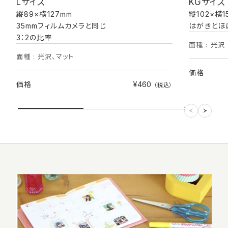
Lサイズ
KGサイズ
縦89×横127mm
縦102×横1
35mmフィルムカメラと同じ
はがきとほ
3：2の比率
面種 : 光沢
面種 : 光沢、マット
価格
¥460
価格
（税込）