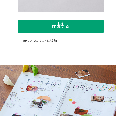
製造
国内自社ラボ
お届け予定
7〜10日後
複数
作成する
ほしいものリストに追加