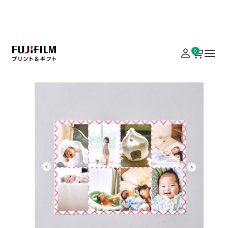
実施中のキャンペーンはこちら
0
ホーム
写真プリント
バラエティ・ギフトプリント
分割プリント
分割プリント
同じ画像でも、違う画像でも、一枚にたくさんのコマ
の写真を入れられます。写真を切って手帳アレンジ
に使ったり、友達とのシェアにもぴったり。
¥ 460
¥ 770
〜
（税込）
LINE登録で500円OFF
￥5,000以上の注文で送料無料
出力
写真仕上げ