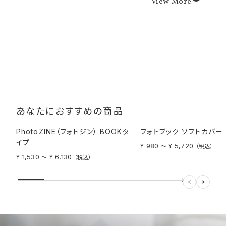
View More
さい場合や手渡しでの受け取りをご希望の場合は、宅配便をお選
びください。
支払いに代引きを選択される場合、メール便はお選びいただけま
せん。
配達時間帯指定は承っておりません。お届け状況の確認は発送完
了後にお知らせするメールに記載の問い合わせ番号（送り状番
号）から、お客さまご自身でご確認ください。メール便（ゆうメール）
の場合は、送り状番号がなく配送状況の追跡を行うことができま
せん。
【納期について注意事項】
宅配便、メール便の場合、お届け先が、北海道・九州・沖縄・四国・
中国地方及び離島だとプラス1〜2日かかります。
あなたにおすすめの商品
商品は仕上がり次第順次発送いたしますが、祭日や祝日が重なる
場合や、天候や道路交通状況により納期が前後する場合がござい
PhotoZINE（フォトジン） BOOKタ
フォトブック ソフトカバー
ます。
イプ
メール便はポスト投函となります。お届け日が土日祝日の場合は
¥ 980
¥ 5,720
〜
（税込）
郵便局の営業日の関係上、翌平日のお届けとなります。また、配送
¥ 1,530
¥ 6,130
〜
（税込）
の特性上、確実なお届け日をお約束できかねます。お急ぎの方は
メール便ではなく宅配便でのご注文をお願いいたします。
納期短縮のご要望は承りかねますので余裕をもってご注文くださ
い。
納期の異なる商品をまとめてご注文いただく場合、選んだ商品の
中で一番納期が長いものがお届け日の目安となります。
コンビニ受け取りについて商品の受け取り可能時間は受け取り予
定日の当日AM7:00以降となります。