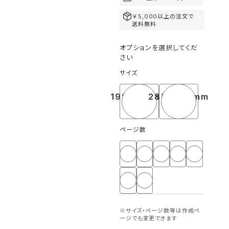
￥5,000以上の注文で
送料無料
オプションを選択してくだ
さい
サイズ
198×138mm
285×200mm
A5相当
A4相当
ページ数
12
16
20
24
28
32
36
※サイズ・ページ数等は作成ペ
ージでも変更できます