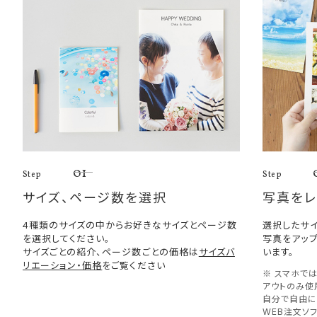
01
Step
Step
サイズ、ページ数を選択
写真をレ
4種類のサイズの中からお好きなサイズとページ数
選択したサイ
を選択してください。
写真をアッ
サイズごとの紹介、ページ数ごとの価格は
サイズバ
います。
リエーション・価格
をご覧ください
※ スマホで
アウトのみ使
自分で自由に
WEB注文ソ