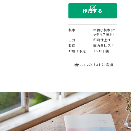
作成する
製本
中綴じ製本（ホ
ッチキス製本）
出力
印刷仕上げ
製造
国内自社ラボ
お届け予定
7〜13日後
ほしいものリストに追加