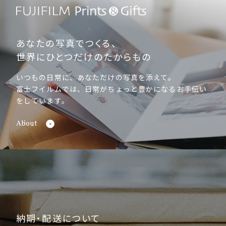
写真店受け取りについて、受け取り予定日はあくまで目安になりま
す。配送拠点・ルートの都合上、お届け日が「宅配便」「コンビニで
受け取り」より遅くなります。また、お届け予定日が店舗休業日の
場合は受け取りができません。
あなたの写真でつくる、
ハーフサイズプリントについて、アルバムとセットでご購入の場合、
納期がプラス1日となります。
世界にひとつだけのたからもの
いつもの日常に、あなただけの写真を添えて。
富士フイルムでは、日常がちょっと豊かになるお手伝い
をしています。
About
納期・配送について