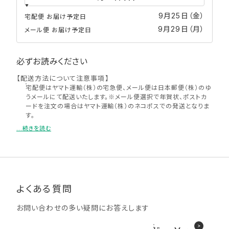
9月25日（金）
宅配便 お届け予定日
9月29日（月）
メール便 お届け予定日
必ずお読みください
【配送方法について注意事項】
宅配便はヤマト運輸（株）の宅急便、メール便は日本郵便（株）のゆ
うメールにて配送いたします。※メール便選択で年賀状、ポストカ
ードを注文の場合はヤマト運輸（株）のネコポスでの発送となりま
す。
「写真雑貨」をご注文いただいた場合、写真店受け取り、コンビニ受
...続きを読む
け取りはお選びいただけません。
ログインせずゲスト状態での注文の場合、または「かぞくのきろく」
「超簡単プリント」の注文、商品サイズが規定以上の場合、もしくは
2種類以上の商品を同時注文の場合「写真店受け取り」「コンビニ
で受け取り」の対象外となります。
2種類以上の商品を同時注文する場合、配送を別々にすることは
よくある質問
できません。
メール便で2種類以上の商品を同時注文の場合、もしくは1種類の
お問い合わせの多い疑問にお答えします
商品を複数注文いただいた場合、厚さ規定により宅配便での配送
になる可能性がございます。
メール便について、ポスト投函となりますのでメールボックスが小