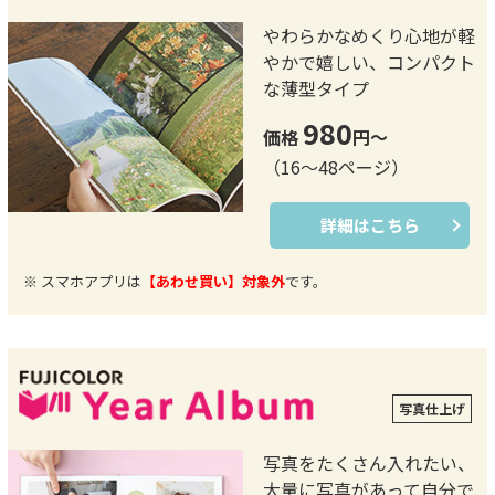
やわらかなめくり心地が軽
やかで嬉しい、コンパクト
な薄型タイプ
980
価格
円～
（16～48ページ）
詳細はこちら
※ スマホアプリは
【あわせ買い】対象外
です。
写真仕上げ
写真をたくさん入れたい、
大量に写真があって自分で