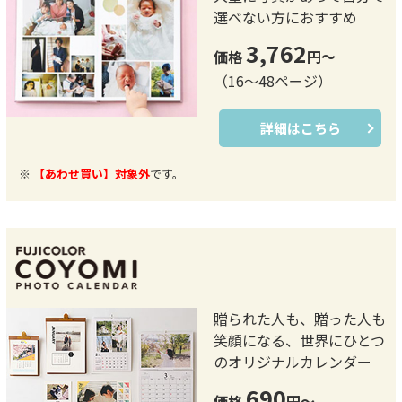
選べない方におすすめ
3,762
価格
円～
（16～48ページ）
詳細はこちら
※
【あわせ買い】対象外
です。
贈られた人も、贈った人も
笑顔になる、世界にひとつ
のオリジナルカレンダー
690
価格
円～