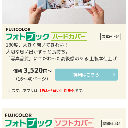
写真仕上げ
180度、大きく開いてきれい！
大切な思い出がずっと長持ち。
「写真品質」にこだわった高級感のある
上製本仕上げ
3,520
価格
円～
詳細はこちら
（16～48ページ）
※ スマホアプリは
【あわせ買い】対象外
です。
印刷仕上げ