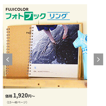
1,920
価格
円～
（15～48ページ）