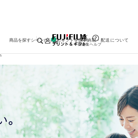
実施中のキャンペーンはこちら
商品を探す
シーンから選ぶ
ギフトを探す
納期・配送について
0
再編集
ヘルプ
m