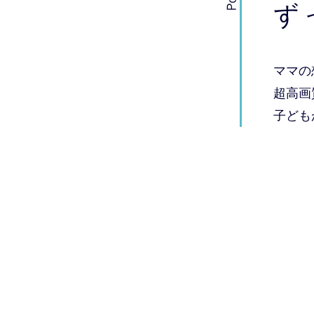
ず
ママの
超高画
子ども