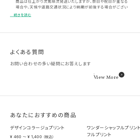
商品は仕上がり次第順次発送いたしますが、祭日や祝日が重なる
場合や、天候や道路交通状況により納期が前後する場合がござい
ます。
...続きを読む
メール便はポスト投函となります。お届け日が土日祝日の場合は
郵便局の営業日の関係上、翌平日のお届けとなります。また、配送
の特性上、確実なお届け日をお約束できかねます。お急ぎの方は
メール便ではなく宅配便でのご注文をお願いいたします。
納期短縮のご要望は承りかねますので余裕をもってご注文くださ
い。
よくある質問
納期の異なる商品をまとめてご注文いただく場合、選んだ商品の
中で一番納期が長いものがお届け日の目安となります。
お問い合わせの多い疑問にお答えします
コンビニ受け取りについて商品の受け取り可能時間は受け取り予
定日の当日AM7:00以降となります。
写真店受け取りについて、受け取り予定日はあくまで目安になりま
View More
す。配送拠点・ルートの都合上、お届け日が「宅配便」「コンビニで
受け取り」より遅くなります。また、お届け予定日が店舗休業日の
場合は受け取りができません。
ハーフサイズプリントについて、アルバムとセットでご購入の場合、
納期がプラス1日となります。
あなたにおすすめの商品
デザインコラージュプリント
ワンダーシャッフルプリン
フルプリント
¥ 460
¥ 1,400
〜
（税込）