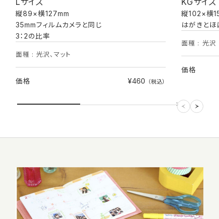
Lサイズ
KGサイズ
縦89×横127mm
縦102×横1
35mmフィルムカメラと同じ
はがきとほ
3：2の比率
面種 : 光沢
面種 : 光沢、マット
価格
¥460
価格
（税込）