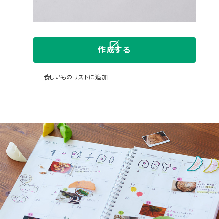
製造
国内自社ラボ
お届け予定
7〜10日後
複数
作成する
ほしいものリストに追加