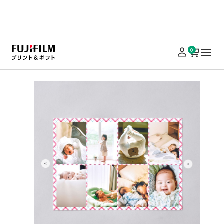
実施中のキャンペーンはこちら
0
ホーム
写真プリント
バラエティ・ギフトプリント
分割プリント
分割プリント
同じ画像でも、違う画像でも、一枚にたくさんのコマ
の写真を入れられます。写真を切って手帳アレンジ
に使ったり、友達とのシェアにもぴったり。
¥ 460
¥ 770
〜
（税込）
LINE登録で500円OFF
￥5,000以上の注文で送料無料
出力
写真仕上げ