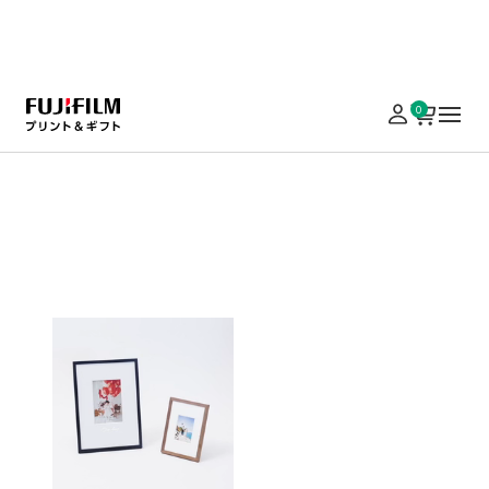
実施中のキャンペーンはこちら
0
ホーム
パネル加工・額装
+precious(プラスプレシャス)
+preciou