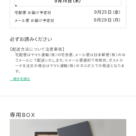
9月25日（金）
宅配便 お届け予定日
9月29日（月）
メール便 お届け予定日
必ずお読みください
【配送方法について注意事項】
宅配便はヤマト運輸（株）の宅急便、メール便は日本郵便（株）のゆ
うメールにて配送いたします。※メール便選択で年賀状、ポストカ
ードを注文の場合はヤマト運輸（株）のネコポスでの発送となりま
す。
「写真雑貨」をご注文いただいた場合、写真店受け取り、コンビニ受
...続きを読む
け取りはお選びいただけません。
ログインせずゲスト状態での注文の場合、または「かぞくのきろく」
「超簡単プリント」の注文、商品サイズが規定以上の場合、もしくは
2種類以上の商品を同時注文の場合「写真店受け取り」「コンビニ
で受け取り」の対象外となります。
2種類以上の商品を同時注文する場合、配送を別々にすることは
専用BOX
できません。
メール便で2種類以上の商品を同時注文の場合、もしくは1種類の
商品を複数注文いただいた場合、厚さ規定により宅配便での配送
になる可能性がございます。