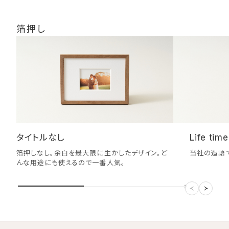
箔押し
タイトルなし
Life tim
箔押しなし。余白を最大限に生かしたデザイン。ど
当社の造語
んな用途にも使えるので一番人気。