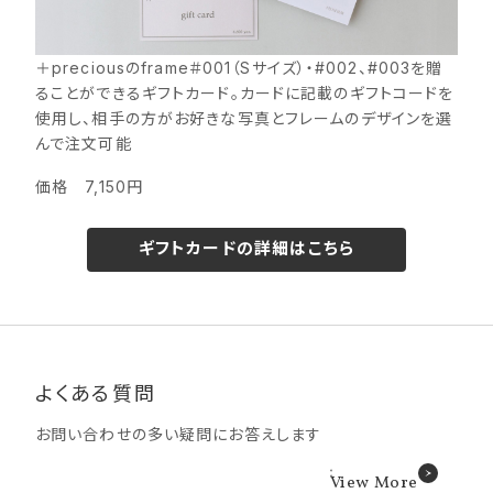
定日の当日AM7:00以降となります。
写真店受け取りについて、受け取り予定日はあくまで目安になりま
す。配送拠点・ルートの都合上、お届け日が「宅配便」「コンビニで
受け取り」より遅くなります。また、お届け予定日が店舗休業日の
＋preciousのframe＃001（Sサイズ）・#002、#003を贈
場合は受け取りができません。
ることができるギフトカード。カードに記載のギフトコードを
ハーフサイズプリントについて、アルバムとセットでご購入の場合、
使用し、相手の方がお好きな写真とフレームのデザインを選
納期がプラス1日となります。
んで注文可能
価格 7,150円
ギフトカードの詳細はこちら
よくある質問
お問い合わせの多い疑問にお答えします
View More