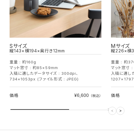
Sサイズ
Mサイズ
縦143×横194×奥行き12mm
縦226×横3
重量 : 約160g
重量 : 約37
マット窓寸 : 約85×59mm
マット窓寸 :
入稿に適したデータサイズ : 300dpi、
入稿に適したデ
734×1053px (ファイル形式 : JPEG)
1207×179
¥6,600
価格
価格
（税込）