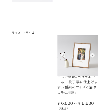
サイズ：Sサイズ
+precious（プ
ラスプレシャス）
frame #001
かけがえのない思い出を
余白を生かした専用フレ
ームで額装。自社ラボで
箔押
一枚一枚丁寧に仕上げま
択可
す。2種類のサイズと箔押
しもご用意。
¥ 6,600
¥ 8,800
〜
（税込）