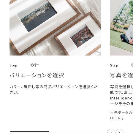
01
Step
Step
バリエーションを選択
写真を
カラー、箔押し等の商品バリエーションを選択くだ
写真を選択
さい。
能です。富士
Intelli
ージをその
※元データの
OFFに。