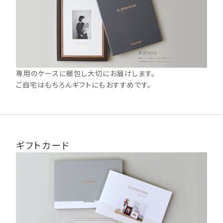
メール便について、ポスト投函となりますのでメールボックスが小
さい場合や手渡しでの受け取りをご希望の場合は、宅配便をお選
びください。
支払いに代引きを選択される場合、メール便はお選びいただけま
せん。
配達時間帯指定は承っておりません。お届け状況の確認は発送完
了後にお知らせするメールに記載の問い合わせ番号（送り状番
号）から、お客さまご自身でご確認ください。メール便（ゆうメール）
専用のケースに梱包し大切にお届けします。
の場合は、送り状番号がなく配送状況の追跡を行うことができま
せん。
ご自宅はもちろんギフトにもおすすめです。
【納期について注意事項】
宅配便、メール便の場合、お届け先が、北海道・九州・沖縄・四国・
中国地方及び離島だとプラス1〜2日かかります。
商品は仕上がり次第順次発送いたしますが、祭日や祝日が重なる
場合や、天候や道路交通状況により納期が前後する場合がござい
ます。
ギフトカード
メール便はポスト投函となります。お届け日が土日祝日の場合は
郵便局の営業日の関係上、翌平日のお届けとなります。また、配送
の特性上、確実なお届け日をお約束できかねます。お急ぎの方は
メール便ではなく宅配便でのご注文をお願いいたします。
納期短縮のご要望は承りかねますので余裕をもってご注文くださ
い。
納期の異なる商品をまとめてご注文いただく場合、選んだ商品の
中で一番納期が長いものがお届け日の目安となります。
コンビニ受け取りについて商品の受け取り可能時間は受け取り予