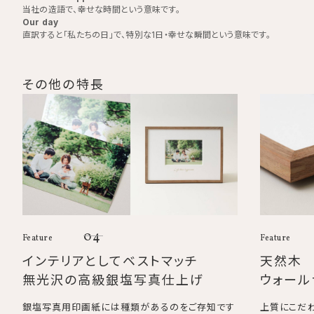
当社の造語で、幸せな時間という意味です。
Our day
直訳すると「私たちの日」で、特別な1日・幸せな瞬間という意味です。
その他の特長
04
Feature
Feature
インテリアとしてベストマッチ
天然木
無光沢の高級銀塩写真仕上げ
ウォール
銀塩写真用印画紙には種類があるのをご存知です
上質にこだ