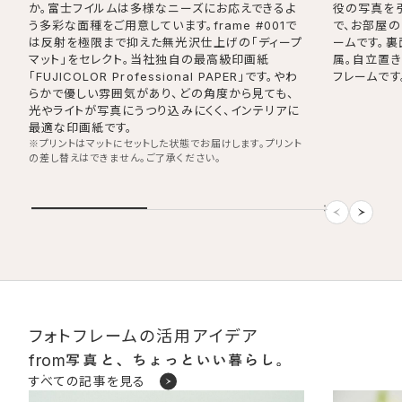
か。富士フイルムは多様なニーズにお応えできるよ
役の写真を
う多彩な面種をご用意しています。frame #001で
で、お部屋
は反射を極限まで抑えた無光沢仕上げの「ディープ
ームです。裏
マット」をセレクト。当社独自の最高級印画紙
属。自立置
「FUJICOLOR Professional PAPER」です。やわ
フレームです
らかで優しい雰囲気があり、どの角度から見ても、
光やライトが写真にうつり込みにくく、インテリアに
最適な印画紙です。
※プリントはマットにセットした状態でお届けします。プリント
の差し替えはできません。ご了承ください。
フォトフレームの活用アイデア
from
すべての記事を見る