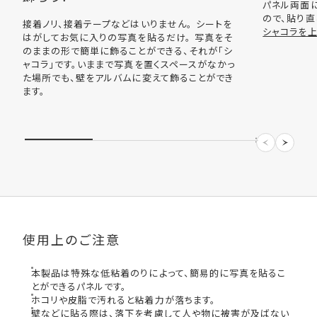
パネル両面
ので、貼り直
接着ノリ、接着テープなどはいりません。 シートを
シャコラを
はがしてお気に入りの写真を貼るだけ。 写真をそ
のままの形で簡単に飾ることができる、それが「シ
ャコラ」です。いままで写真を置くスペースがなかっ
た場所でも、壁をアルバムに変えて飾ることができ
ます。
使用上のご注意
本製品は特殊な低粘着のりによって、簡易的に写真を貼るこ
とができるパネルです。
ホコリや皮脂で汚れると粘着力が落ちます。
壁などに貼る際は、落下を考慮して人や物に被害が及ばない