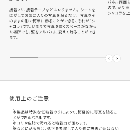
パネル両面
ので、貼り直
接着ノリ、接着テープなどはいりません。 シートを
シャコラを
はがしてお気に入りの写真を貼るだけ。 写真をそ
のままの形で簡単に飾ることができる、それが「シ
ャコラ」です。いままで写真を置くスペースがなかっ
た場所でも、壁をアルバムに変えて飾ることができ
ます。
使用上のご注意
本製品は特殊な低粘着のりによって、簡易的に写真を貼るこ
とができるパネルです。
ホコリや皮脂で汚れると粘着力が落ちます。
壁などに貼る際は、落下を考慮して人や物に被害が及ばない