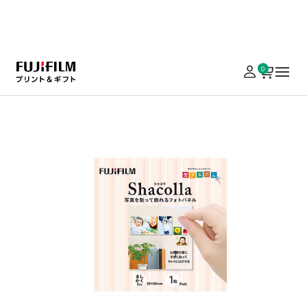
実施中のキャンペーンはこちら
0
ホーム
パネル加工・額装
写真雑貨（フレーム・額縁）
シャコラ壁タイプ
シャコラ（shacolla） 壁タイプ ま
しかくサイズ(89×89mm)
¥ 220
（税込）
￥5,000以上の注文で送料無料
数量
カートに入れる