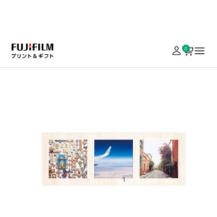
実施中のキャンペーンはこちら
0
ホーム
パネル加工・額装
写真雑貨（フレーム・額縁）
スクエアペーパ
スクエアペーパーフレーム
89×89mm 3面 ホワイト
¥ 858
（税込）
￥5,000以上の注文で送料無料
数量
カートに入れる