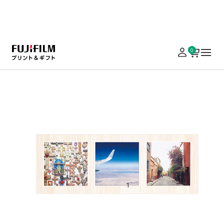
実施中のキャンペーンはこちら
0
ホーム
パネル加工・額装
写真雑貨（フレーム・額縁）
スクエアペーパー
スクエアペーパーフレーム
127×127mm 3面 ホワイト
¥ 1,298
（税込）
￥5,000以上の注文で送料無料
数量
カートに入れる