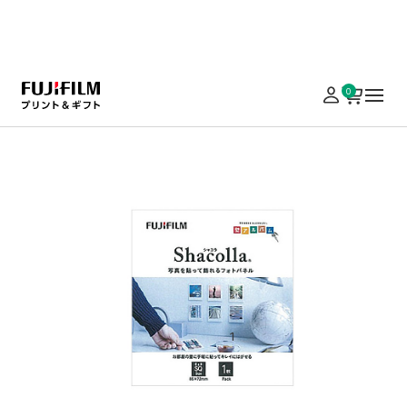
実施中のキャンペーンはこちら
0
ホーム
パネル加工・額装
写真雑貨（フレーム・額縁）
シャコラ壁タイ
シャコラ（shacolla） 壁タイプ チ
ェキSQサイズ
¥ 198
（税込）
￥5,000以上の注文で送料無料
数量
カートに入れる