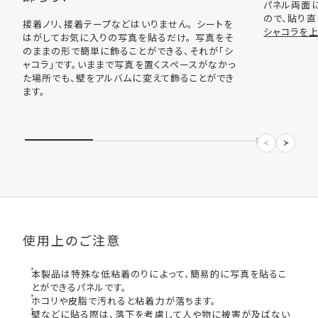
パネル両面
ので、貼り直
接着ノリ、接着テープなどはいりません。 シートを
シャコラを
はがしてお気に入りの写真を貼るだけ。 写真をそ
のままの形で簡単に飾ることができる、それが「シ
ャコラ」です。いままで写真を置くスペースがなかっ
た場所でも、壁をアルバムに変えて飾ることができ
ます。
使用上のご注意
本製品は特殊な低粘着のりによって、簡易的に写真を貼るこ
とができるパネルです。
ホコリや皮脂で汚れると粘着力が落ちます。
壁などに貼る際は、落下を考慮して人や物に被害が及ばない