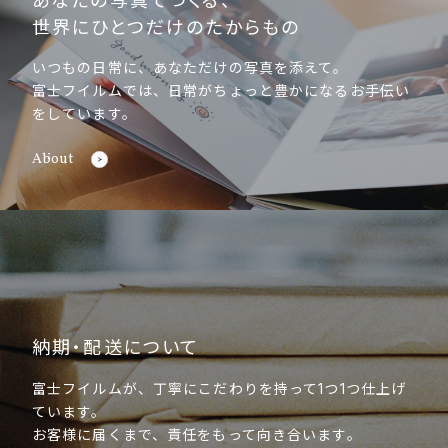
あなたの写真でつくる、
世界にひとつだけのたからもの
いつもの日常に、あなただけの写真を添えて。
富士フイルムでは、日常がちょっと豊かになるお手伝い
をしています。
About
納期・配送について
富士フイルムが、丁寧にこだわりを持って1つ1つ仕上げ
ています。
お客様に届くまで、責任をもって向き合います。