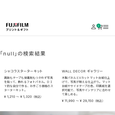
実施中のキャンペーンはこちら
0
ホーム
シーンから選ぶ
写真を飾る
ギャラリー
「null」の検索結果
シャコラスターターキット
WALL DECOR ギャラリー
画鋲もテープも接着剤もつかわず写真
木製パネルとVカットマット台紙仕上
を貼って、飾れるフォトパネル。ＤＩ
げで、写真が映える仕上がり。マット
Ｙ的な自分で作る、お手ごろ価格のス
台紙やサイドテープの色、印画紙を選
ターターキット。
択可能で、写真やインテリアに合わせ
て楽しめる。
¥ 1,210
¥ 1,320
〜
（税込）
¥ 11,990
¥ 29,150
〜
（税込）