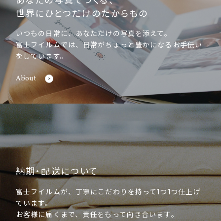
あなたの写真でつくる、
世界にひとつだけのたからもの
いつもの日常に、あなただけの写真を添えて。
富士フイルムでは、日常がちょっと豊かになるお手伝い
をしています。
About
納期・配送について
富士フイルムが、丁寧にこだわりを持って1つ1つ仕上げ
ています。
お客様に届くまで、責任をもって向き合います。