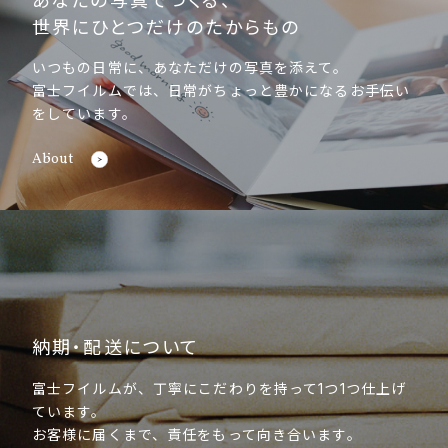
あなたの写真でつくる、
世界にひとつだけのたからもの
いつもの日常に、あなただけの写真を添えて。
富士フイルムでは、日常がちょっと豊かになるお手伝い
をしています。
About
納期・配送について
富士フイルムが、丁寧にこだわりを持って1つ1つ仕上げ
ています。
お客様に届くまで、責任をもって向き合います。