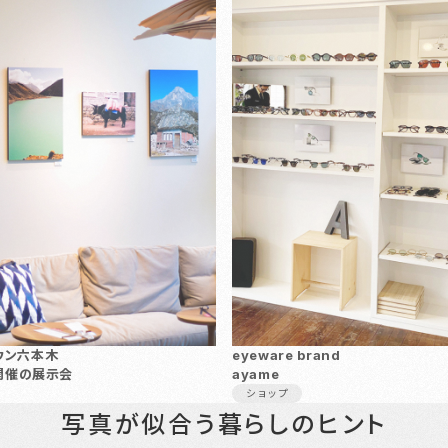
ウン六本木
eyeware brand
て開催の展示会
ayame
ショップ
写真が似合う暮らしのヒント