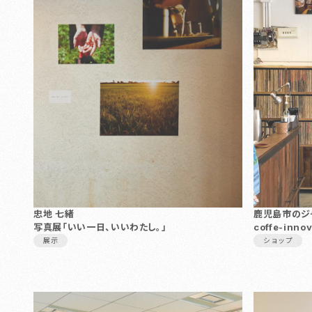
忠地 七緒
鹿児島市のジ
写真展「いい一日、いいわたし。」
coffe-inno
展示
ショップ