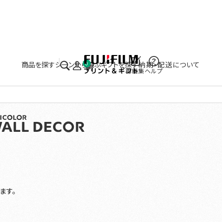
実施中のキャンペーンはこちら
商品を探す
シーンから選ぶ
ギフトを探す
納期・配送について
0
再編集
ヘルプ
ます。