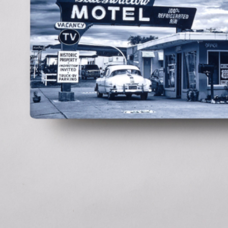
製造
国内自社ラボ
お届け予定
12日後
作成する
ほしいものリストに追加