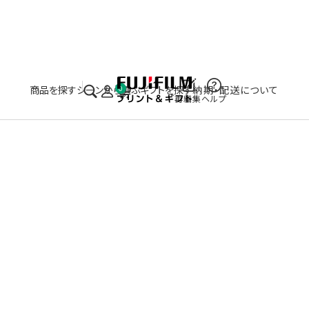
実施中のキャンペーンはこちら
商品を探す
シーンから選ぶ
ギフトを探す
納期・配送について
0
再編集
ヘルプ
R ミュージアム メタル