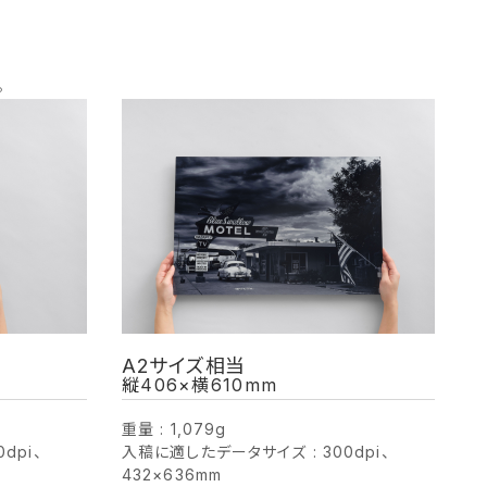
。
A2サイズ相当
縦406×横610mm
重量 : 1,079g
dpi、
入稿に適したデータサイズ : 300dpi、
432×636mm