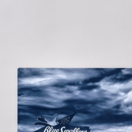
WALL DECOR ミュ
ル
メタルのパネルに直接印刷し、様々
な仕上がり。インダストリアルなイ
もおすすめ。
平滑性に優れたパネルと台座とのセ
いているかのように飾ることが可能
¥ 12,320
¥ 36,740
〜
（税込）
LINE登録で500円OFF
￥5,000以上の注文で送料無料
出力
インクジェット