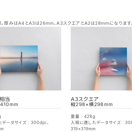
開。厚みはA4とA3は26mm、A3スクエアとA2は28mmになります
ズ相当
A3スクエア
410mm
縦298×横298mm
g
重量 : 428g
ータサイズ : 300dpi、
入稿に適したデータサイズ : 300
mm
319×319mm