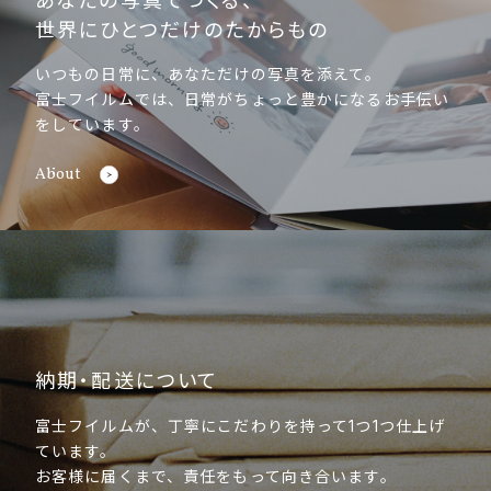
あなたの写真でつくる、
世界にひとつだけのたからもの
いつもの日常に、あなただけの写真を添えて。
富士フイルムでは、日常がちょっと豊かになるお手伝い
をしています。
About
納期・配送について
富士フイルムが、丁寧にこだわりを持って1つ1つ仕上げ
ています。
お客様に届くまで、責任をもって向き合います。