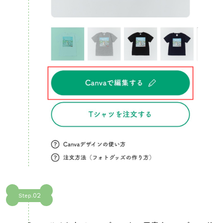
02
Step.