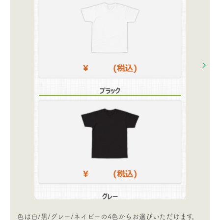
色は白/黒/グレー/ネイビーの4色からお選びいただけます。​