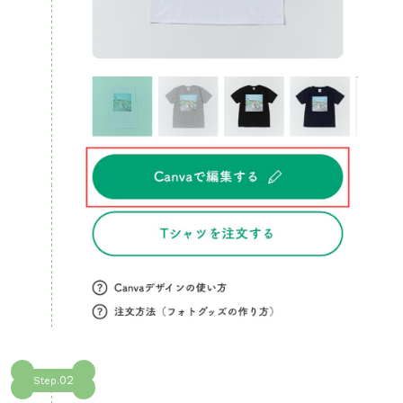
02
Step.